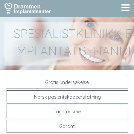
Å
m
SPESIALISTKLINIKK 
IMPLANTATBEHANDL
Gratis undersøkelse
Norsk pasientskadeerstatning
Tannturisme
Garanti