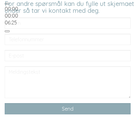
For andre spørsmål kan du fylle ut skjemaet
00:00
under så tar vi kontakt med deg.
00:00
Navn
06:25
Telefonnummer
E-
post
Melding